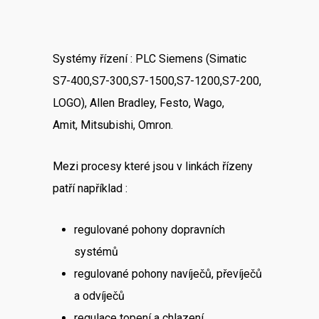
Systémy řízení : PLC Siemens (Simatic
S7-400,S7-300,S7-1500,S7-1200,S7-200,
LOGO), Allen Bradley, Festo, Wago,
Amit, Mitsubishi, Omron.
Mezi procesy které jsou v linkách řízeny
patří například :
regulované pohony dopravních
systémů
regulované pohony navíječů, převíječů
a odvíječů
regulace topení a chlazení