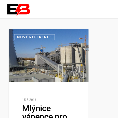
NOVÉ REFERENCE
15.5.2016
Mlýnice
vápence pro