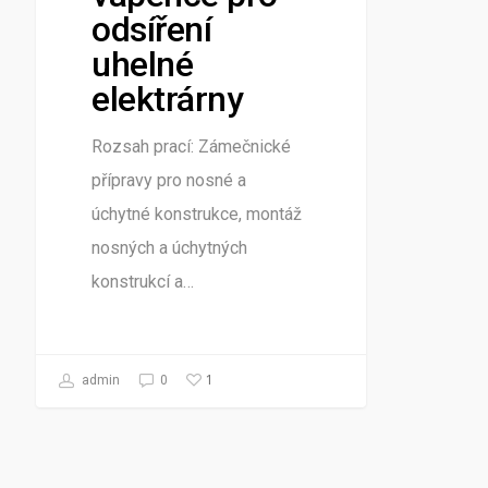
odsíření
uhelné
elektrárny
Rozsah prací: Zámečnické
přípravy pro nosné a
úchytné konstrukce, montáž
nosných a úchytných
konstrukcí a…
1
admin
0