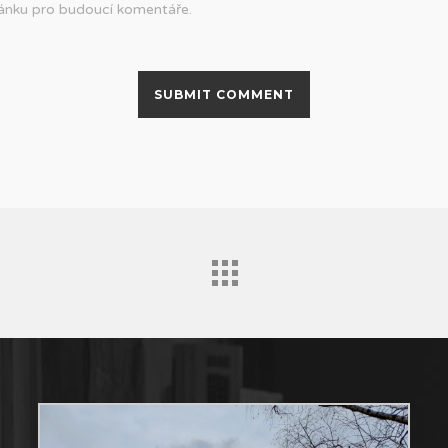
ránku pro budoucí komentáře.