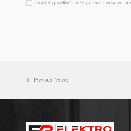
Uložit do prohlížeče jméno, e-mail a webovou st
Previous Project