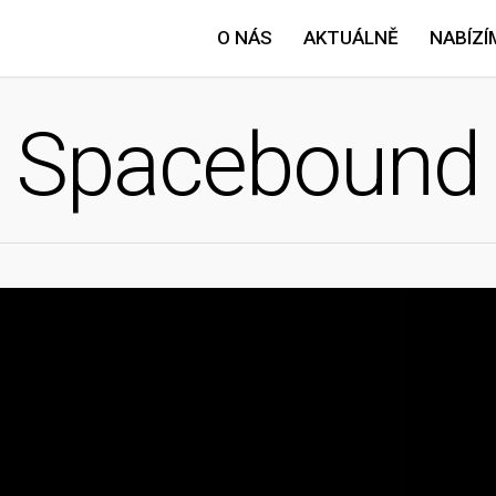
O NÁS
AKTUÁLNĚ
NABÍZÍ
Spacebound