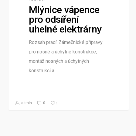
15.5.2016
Mlýnice vápence
pro odsíření
uhelné elektrárny
Rozsah prací: Zámečnické přípravy
pro nosné a úchytné konstrukce,
montáž nosných a úchytných
konstrukcí a…
1
admin
0