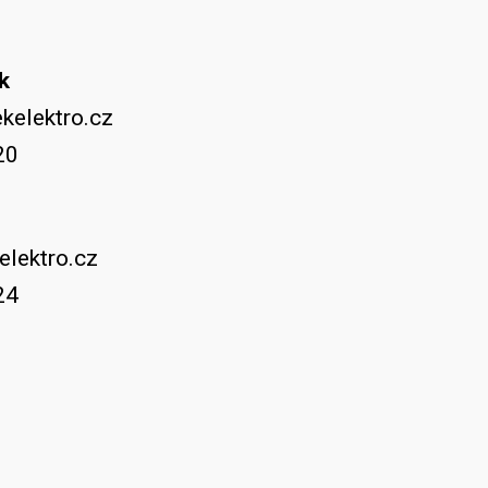
k
kelektro.cz
20
lektro.cz
24