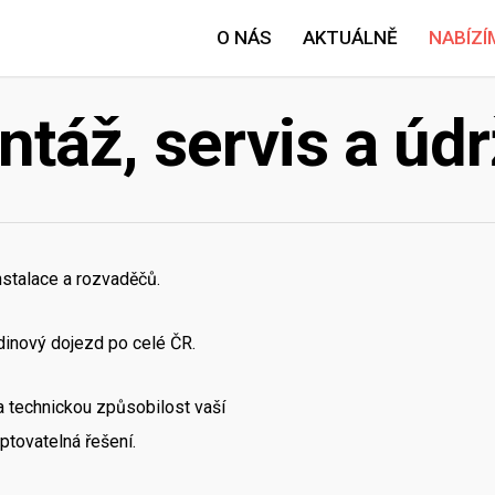
O NÁS
AKTUÁLNĚ
NABÍZÍ
táž, servis a úd
nstalace a rozvaděčů.
dinový dojezd po celé ČR.
 technickou způsobilost vaší
ptovatelná řešení.